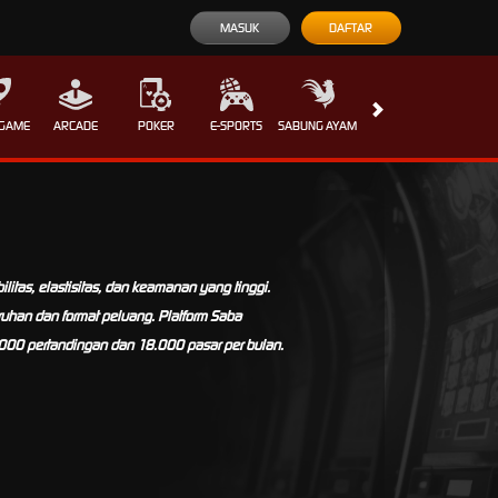
MASUK
DAFTAR
 GAME
ARCADE
POKER
E-SPORTS
SABUNG AYAM
PROMOSI
litas, elastisitas, dan keamanan yang tinggi.
ruhan dan format peluang. Platform Saba
5000 pertandingan dan 18.000 pasar per bulan.