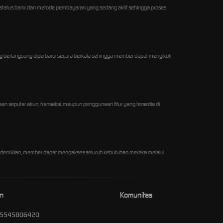
 status bank dan metode pembayaran yang sedang aktif sehingga proses
g berlangsung diperbarui secara berkala sehingga member dapat mengikuti
 seputar akun, transaksi, maupun penggunaan fitur yang tersedia di
n demikian, member dapat mengakses seluruh kebutuhan mereka melalui
n
Komunitas
5545806420