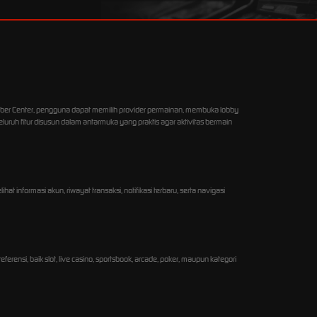
er Center, pengguna dapat memilih provider permainan, membuka lobby
uh fitur disusun dalam antarmuka yang praktis agar aktivitas bermain
nformasi akun, riwayat transaksi, notifikasi terbaru, serta navigasi
nsi, baik slot, live casino, sportsbook, arcade, poker, maupun kategori