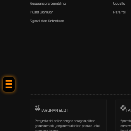
Responsible Gambling
Loyalty
Pusat Bantuan
Referral
Syarat dan Ketentuan
Tap Me!
TARUHAN SLOT
TA
Penyedia slot online dengan beragam pilihan
Sportsb
game menarik yang memudahkan pemain untuk
menawar
mencapai jackpot
tinggi,