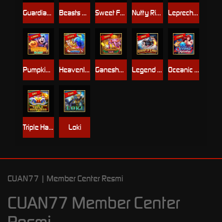
Guardian of the Museum
Beasts Of Luck
Sweet Frenzy
Nutty Riches
Leprechaun Bonanza
Pumpkins Go Lucky
Heavenly Fortunes
Ganesha Luck
Legend Of Eagle
Oceanic Melodies
Triple Happiness
Loki
CUAN77 | Member Center Resmi
CUAN77 Member Center
Resmi