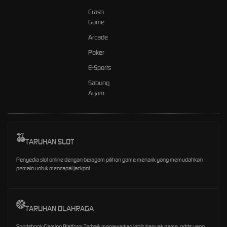
Crash
Game
Arcade
Poker
E-Sports
Sabung
Ayam
TARUHAN SLOT
Penyedia slot online dengan beragam pilihan game menarik yang memudahkan
pemain untuk mencapai jackpot
TARUHAN OLAHRAGA
Sportsbook Gaming Platform Terbaik menawarkan lebih banyak game, odds yang