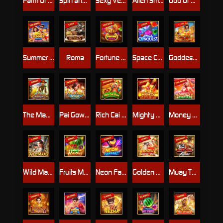
Farm Of Fortune
Spin and Win
Sexy Vegas
Alien Smash
God Of Wealth
Summer Splash Paradise
Roma
Fortune Jewels III
Space Conquest
Goddess Of Egypt
The Maya Myth
Pai Gow Ways
Rich Cai Shen
Mighty Sevens
Money Empire
Wild Mafia
Fruits Mania
Neon Fantasy
Golden Horse Ride
Muay Thai Fighter