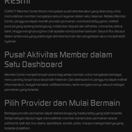
CUAN77 Member Center Resmi merupakan pusat aktivitas akun yang dirancang untuk
memudahkan member mengakses seluruh layanan dalam satu halaman. Melalui Member
Center, pengguna dapat memilih provider permainan, membuka lobby game, melihat
promosi yang sedang berlangsung, melakukan deposit dan withdraw, memantau status
bank, hingga menghubungi live chat apabila membutuhkan bantuan. Seluruh fitur disusun
dalam antarmuka yang praktis agar aktivitas bermain dan pengelolaan akun menjadi lebih
nyaman.
Pusat Aktivitas Member dalam
Satu Dashboard
Member Center menjadi tempat utama bagi setiap member untuk mengakses berbagai
menu penting tanpa harus berpindah halaman. Dari dashboard ini, pengguna dapat melihat
informasi akun, riwayat transaksi, notifikasi terbaru, serta navigasi menuju seluruh kategori
permainan yang tersedia.
Pilih Provider dan Mulai Bermain
Berbagai provider permainan dapat diakses langsung melalui lobby yang telah tersedia.
Setiap kategori disusun agar memudahkan member menemukan permainan sesuai
preferensi, baik slot, live casino, sportsbook, arcade, poker, maupun kategori lainnya yang
tersedia di platform.