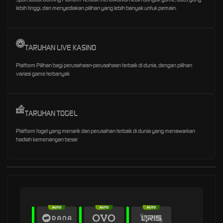
lebih tinggi, dan menyediakan pilihan yang lebih banyak untuk pemain.
TARUHAN LIVE KASINO
Platform Pilihan bagi perusahaan-perusahaan terbaik di dunia, dengan pilihan
variasi game terbanyak
TARUHAN TOGEL
Platform togel yang menarik dari perusahan terbaik di dunia yang menawarkan
hadiah kemenangan besar