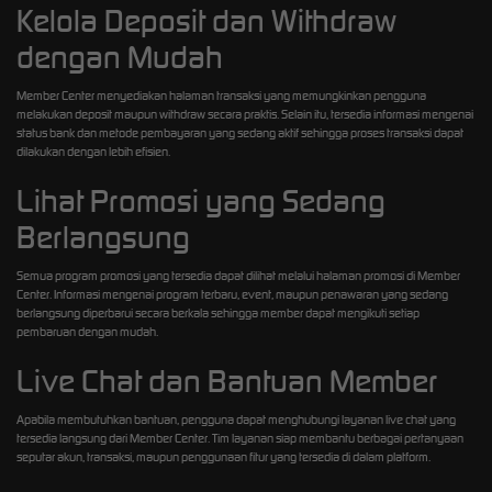
Kelola Deposit dan Withdraw
dengan Mudah
Member Center menyediakan halaman transaksi yang memungkinkan pengguna
melakukan deposit maupun withdraw secara praktis. Selain itu, tersedia informasi mengenai
status bank dan metode pembayaran yang sedang aktif sehingga proses transaksi dapat
dilakukan dengan lebih efisien.
Lihat Promosi yang Sedang
Berlangsung
Semua program promosi yang tersedia dapat dilihat melalui halaman promosi di Member
Center. Informasi mengenai program terbaru, event, maupun penawaran yang sedang
berlangsung diperbarui secara berkala sehingga member dapat mengikuti setiap
pembaruan dengan mudah.
Live Chat dan Bantuan Member
Apabila membutuhkan bantuan, pengguna dapat menghubungi layanan live chat yang
tersedia langsung dari Member Center. Tim layanan siap membantu berbagai pertanyaan
seputar akun, transaksi, maupun penggunaan fitur yang tersedia di dalam platform.