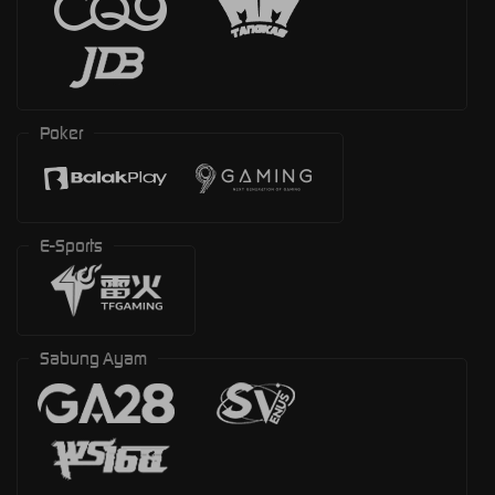
Poker
E-Sports
Sabung Ayam