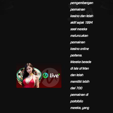
pemgembangan
permainan
kasino dan telah
aktif sejak 1994
saat mereka
meluncurkan
permainan
kasino online
pertama.
Mereka berada
di Isle of Man
dan telah
memiliki lebih
dari 700
permainan di
portofolio
mereka, yang