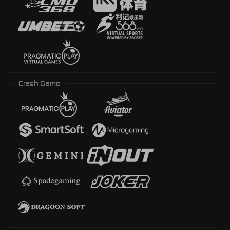
Crash Game